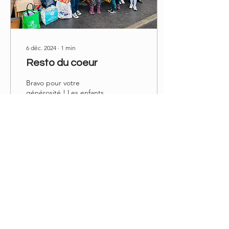
6 déc. 2024
∙
1
min
Resto du coeur
Bravo pour votre
générosité ! Les enfants
ont donné de la voix pour
récolter des dons au profit
des Resto: et ça a marché !
120kg de...
0
0
Voir plus