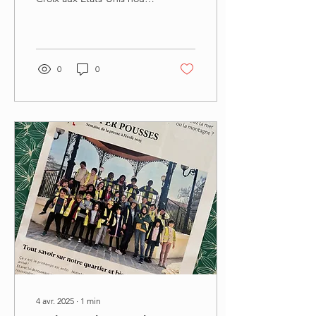
ont fait par venir un
nouveau colis rempli de
lettres et de...
0
0
4 avr. 2025
∙
1
min